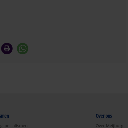
ismen
Over ons
ngspecialismen
Over Meijburg