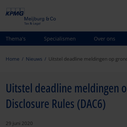
Overslaan
en
naar
de
inhoud
Thema's
Specialismen
Over ons
gaan
Home
Nieuws
Uitstel deadline meldingen op gron
Uitstel deadline meldingen
Disclosure Rules (DAC6)
29 juni 2020