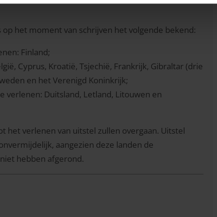
is op het moment van schrijven het volgende bekend:
enen: Finland;
ië, Cyprus, Kroatië, Tsjechië, Frankrijk, Gibraltar (drie
Zweden en het Verenigd Koninkrijk;
e verlenen: Duitsland, Letland, Litouwen en
ot het verlenen van uitstel zullen overgaan. Uitstel
r onvermijdelijk, aangezien deze landen de
 niet hebben afgerond.