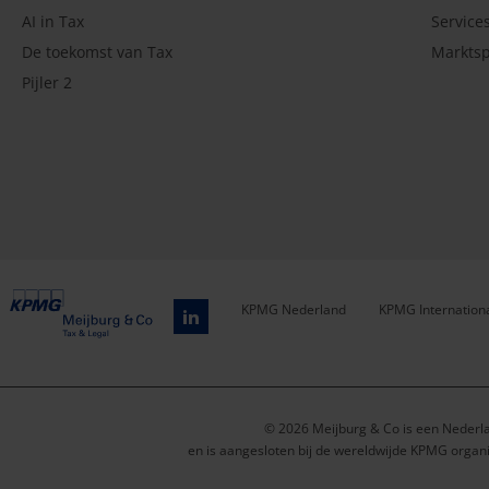
AI in Tax
Service
De toekomst van Tax
Marktsp
Pijler 2
KPMG Nederland
KPMG Internation
Service
menu
© 2026 Meijburg & Co is een Nederl
en is aangesloten bij de wereldwijde KPMG organi