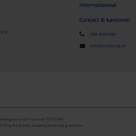
Internationaal
Contact & kantoren
burg
088 9091000
info@meijburg.nl
ndelsregister onder nummer 53753348
een Engelse private company limited by guarantee.