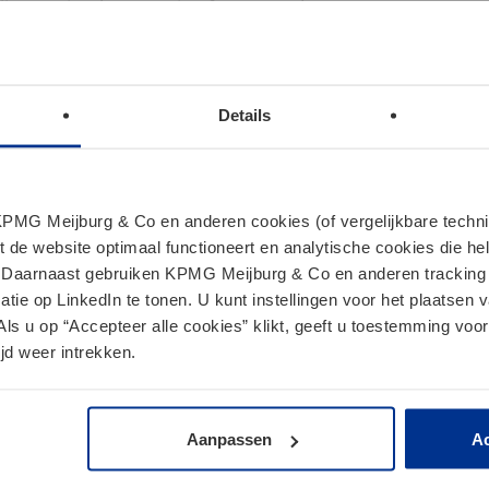
zijn voor implementatie of waarvan de eerste stap van
terlijk binnen dertig dagen vanaf 1 januari 2021 te
 meldingsplichtige gegevens of inlichtingen met
Details
 het eerst uiterlijk 30 april 2021 te worden verstrekt.
nen hulp, bijstand of advies hebben verstrekt met
hrijdende constructie (zogenoemde hulpintermediairs)
MG Meijburg & Co en anderen cookies (of vergelijkbare techniek
20, dienen uiterlijk binnen dertig dagen vanaf
t de website optimaal functioneert en analytische cookies die he
. Daarnaast gebruiken KPMG Meijburg & Co en anderen tracking 
tie op LinkedIn te tonen. U kunt instellingen voor het plaatsen 
jdende constructies die vanaf 1 januari 2021 voor
Als u op “Accepteer alle cookies” klikt, geeft u toestemming voor
ijn voor implementatie of waarvan de eerste stap van
jd weer intrekken.
iere) 30‑dagentermijn te worden gemeld.
ie van de Mandatory Disclosure Rules verwijzen wij
Aanpassen
Ac