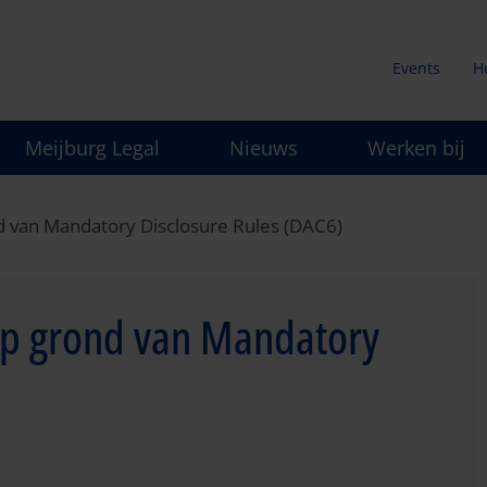
Events
H
Secunda
Meijburg Legal
Nieuws
Werken bij
menu
d van Mandatory Disclosure Rules (DAC6)
 op grond van Mandatory