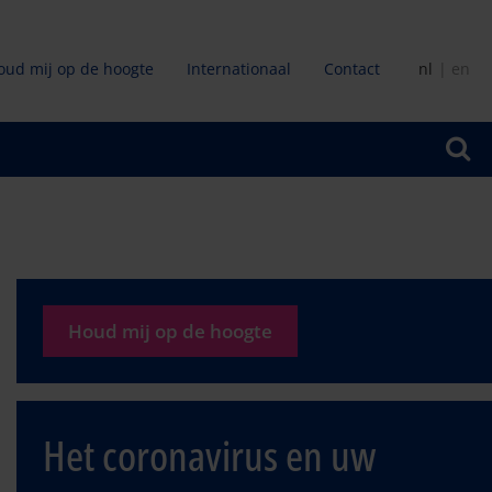
oud mij op de hoogte
Internationaal
Contact
nl
en
ir
Houd mij op de hoogte
Het coronavirus en uw