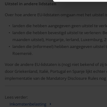
Uitstel in andere lidstaten
Over hoe andere EU-lidstaten omgaan met het uitstel 
landen die hebben aangegeven geen uitstel te verl
landen die hebben bevestigd uitstel te verlenen: Belg
maanden uitstel), Hongarije, Ierland, Luxemburg, 
landen die (informeel) hebben aangegeven uitstel t
Roemenië.
Voor de andere EU-lidstaten is (nog) niet bekend of zij t
door Griekenland, Italië, Portugal en Spanje lijkt echte
implementatie van de Mandatory Disclosure Rules nog
Lees verder:
Inkomstenbelasting