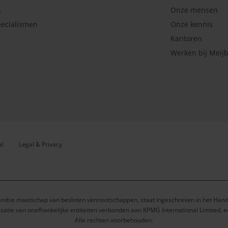
s
Onze mensen
ecialismen
Onze kennis
Kantoren
Werken bij Meij
al
Legal & Privacy
andse maatschap van besloten vennootschappen, staat ingeschreven in het Ha
satie van onafhankelijke entiteiten verbonden aan KPMG International Limited, 
Alle rechten voorbehouden.