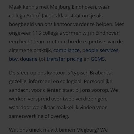
Maak kennis met Meijburg Eindhoven, waar
collega André Jacobs klaarstaat om je als
boegbeeld van ons kantoor verder te helpen. Met
ongeveer 115 collega’s vormen wij in Eindhoven
een hecht team met een brede expertise: van de
algemene praktijk,
compliance
, p
eople services
,
btw
, d
ouane
tot
transfer pricing
en
GCMS
.
De sfeer op ons kantoor is ‘typisch Brabants’:
gezellig, informeel en collegiaal. Persoonlijke
aandacht voor cliënten staat bij ons voorop. We
werken verspreid over twee verdiepingen,
waardoor we elkaar makkelijk vinden voor
samenwerking of overleg.
Wat ons uniek maakt binnen Meijburg? We