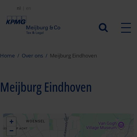
Overslaan
nl
en
en
naar
Secundair
de
menu
inhoud
gaan
Home
Over ons
Meijburg Eindhoven
Meijburg Eindhoven
+
−