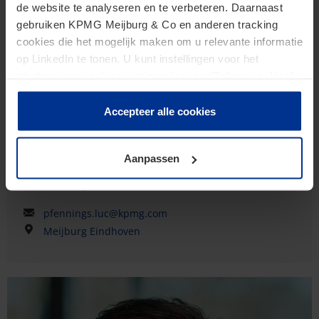
de website te analyseren en te verbeteren. Daarnaast
gebruiken KPMG Meijburg & Co en anderen tracking
cookies die het mogelijk maken om u relevante informatie
op LinkedIn te tonen. U kunt instellingen voor het
plaatsen van cookies wijzigen door op “Beheer cookies”
te klikken. Als u op “Accepteer alle cookies” klikt, geeft u
toestemming voor het gebruik van alle cookies. Deze
Accepteer alle cookies
toestemming kunt u altijd weer intrekken.
Luc Pfennings
Aanpassen
Senior Manager
pfennings.luc@kpmg.com
Meijburg Eindhoven