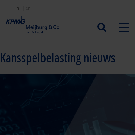
Overslaan
nl
en
en
naar
Secundair
de
menu
inhoud
gaan
Kansspelbelasting nieuws