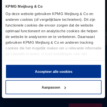
KPMG Meijburg & Co
Op deze website gebruiken KPMG Meijburg & Co en
anderen cookies (of vergelijkbare technieken). Dit zijn
functionele cookies die ervoor zorgen dat de website
optimaal functioneert en analytische cookies die helpen
de website te analyseren en te verbeteren. Daarnaast
gebruiken KPMG Meijburg & Co en anderen tracking
cookies die het mogelijk maken om u relevante informatie
op LinkedIn te tonen. U kunt instellingen voor het
Pro Memorie 2023
plaatsen van cookies wijzigen door op “Beheer cookies”
Een handig naslagwerk voor de administratievoering van
te klikken. Als u op “Accepteer alle cookies” klikt, geeft u
bedrijven, instellingen en ondernemers. De
toestemming voor het gebruik van alle cookies. Deze
Accepteer alle cookies
belastingtarieven en premies voor 2023 vindt u
toestemming kunt u altijd weer intrekken.
overzichtelijk samengevat in de nieuwe Pro Memorie.
Aanpassen