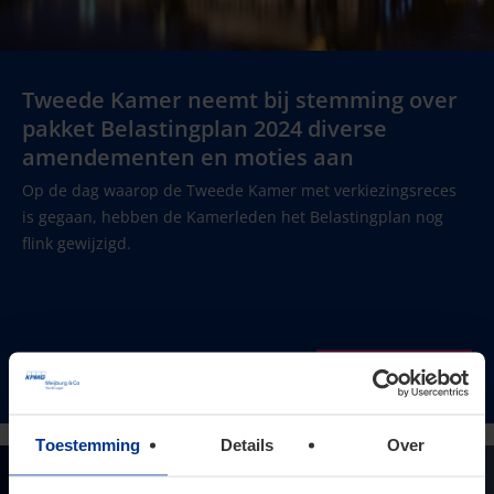
Tweede Kamer neemt bij stemming over
pakket Belastingplan 2024 diverse
amendementen en moties aan
Op de dag waarop de Tweede Kamer met verkiezingsreces
is gegaan, hebben de Kamerleden het Belastingplan nog
flink gewijzigd.
Lees verder
Toestemming
Details
Over