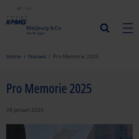
Overslaan
nl
en
en
naar
Secundair
de
menu
inhoud
gaan
Home
Nieuws
Pro Memorie 2025
Pro Memorie 2025
28 januari 2025