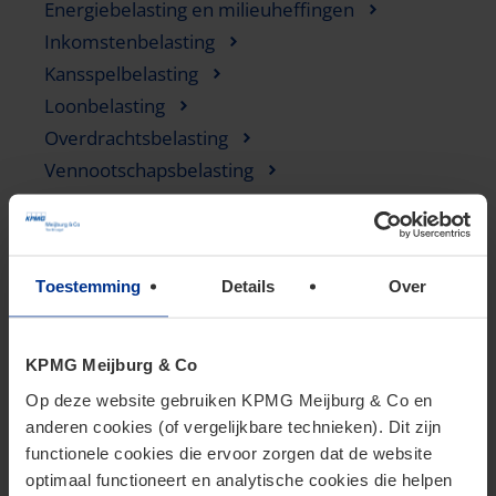
Energiebelasting en milieuheffingen
Inkomstenbelasting
Kansspelbelasting
Loonbelasting
Overdrachtsbelasting
Vennootschapsbelasting
Belastingplan 2025
Assurantiebelasting nieuws
Btw nieuws
Toestemming
Details
Over
Douane en Accijnzen nieuws
Energiebelasting en milieuheffingen nieuws
Inkomstenbelasting nieuws
KPMG Meijburg & Co
Kansspelbelasting nieuws
Op deze website gebruiken KPMG Meijburg & Co en
Loonbelasting nieuws
anderen cookies (of vergelijkbare technieken). Dit zijn
functionele cookies die ervoor zorgen dat de website
Overdrachtsbelasting nieuws
optimaal functioneert en analytische cookies die helpen
Vennootschapsbelasting nieuws