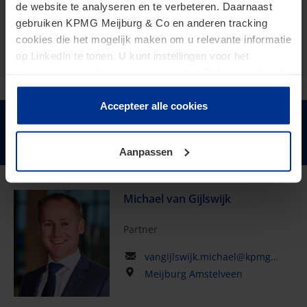
de website te analyseren en te verbeteren. Daarnaast
gebruiken KPMG Meijburg & Co en anderen tracking
cookies die het mogelijk maken om u relevante informatie
op LinkedIn te tonen. U kunt instellingen voor het
plaatsen van cookies wijzigen door op “Beheer cookies”
te klikken. Als u op “Accepteer alle cookies” klikt, geeft u
toestemming voor het gebruik van alle cookies. Deze
Accepteer alle cookies
toestemming kunt u altijd weer intrekken.
Houd mij op de hoogte
Aanpassen
Michael van Gijlswijk
Partner
vangijlswijk.michael@kpmg.com
Meijburg Amstelveen