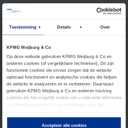
Lees verder:
Douane en Accijnzen
ESG & Fiscaliteit
Toestemming
Details
Over
People Services
Belastingplan 2023
Btw nieuws
KPMG Meijburg & Co
Douane en Accijnzen nieuws
Op deze website gebruiken KPMG Meijburg & Co en
ESG nieuws
anderen cookies (of vergelijkbare technieken). Dit zijn
Inkomstenbelasting nieuws
functionele cookies die ervoor zorgen dat de website
optimaal functioneert en analytische cookies die helpen
Kansspelbelasting nieuws
de website te analyseren en te verbeteren. Daarnaast
Overdrachtsbelasting nieuws
gebruiken KPMG Meijburg & Co en anderen tracking
Vennootschapsbelasting nieuws
cookies die het mogelijk maken om u relevante informatie
op LinkedIn te tonen. U kunt instellingen voor het
plaatsen van cookies wijzigen door op “Beheer cookies”
te klikken. Als u op “Accepteer alle cookies” klikt, geeft u
toestemming voor het gebruik van alle cookies. Deze
Accepteer alle cookies