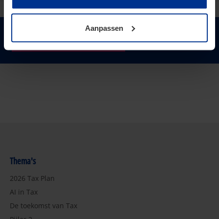
toestemming kunt u altijd weer intrekken.
Aanpassen
Houd mij op de hoogte
Thema's
2026 Tax Plan
AI in Tax
De toekomst van Tax