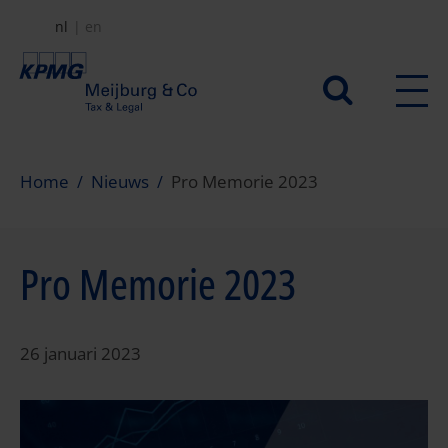
Overslaan
nl
en
en
naar
Secundair
de
menu
inhoud
gaan
Home
Nieuws
Pro Memorie 2023
Pro Memorie 2023
26 januari 2023