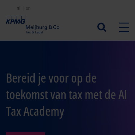
Overslaan
nl
en
en
naar
Secundair
de
menu
inhoud
gaan
Bereid je voor op de
toekomst van tax met de AI
Tax Academy