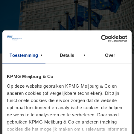
Toestemming
Details
Over
Europese Commissie presenteert
voorstel voor Direct Tax Omnibus
KPMG Meijburg & Co
24 juni 2026
Op deze website gebruiken KPMG Meijburg & Co en
anderen cookies (of vergelijkbare technieken). Dit zijn
Het Omnibusvoorstel is een ambitieus richtlijnvoorstel dat
functionele cookies die ervoor zorgen dat de website
beoogt administratieve versoepelingen en
optimaal functioneert en analytische cookies die helpen
lastenverlichtingen te introduceren voor belastingplichtigen.
de website te analyseren en te verbeteren. Daarnaast
gebruiken KPMG Meijburg & Co en anderen tracking
cookies die het mogelijk maken om u relevante informatie