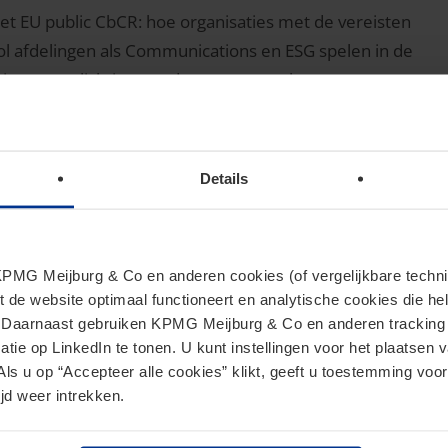
t EU public CbCR: hoe organisaties met de vereisten
ol afdelingen als Communications en ESG spelen in de
ing en toelichting van de rapportage, het omgaan met
ublicaties van voorlopers in de markt. Enkele collega’s
len om een goed zicht te krijgen op de ontwikkelingen
Details
ndachtspunten om uw organisatie tijdig en pragmatisch
MG Meijburg & Co en anderen cookies (of vergelijkbare techniek
 legal professionals van multinationale
t de website optimaal functioneert en analytische cookies die he
. Daarnaast gebruiken KPMG Meijburg & Co en anderen tracking 
tie op LinkedIn te tonen. U kunt instellingen voor het plaatsen 
Als u op “Accepteer alle cookies” klikt, geeft u toestemming voor
jd weer intrekken.