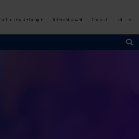
oud mij op de hoogte
Internationaal
Contact
nl
en
ir