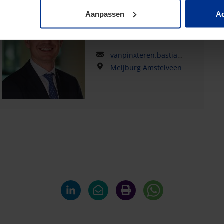
Bastiaan van Pinxteren
Aanpassen
Ac
Tax Manager
vanpinxteren.bastiaan@kpmg.com
Meijburg Amstelveen