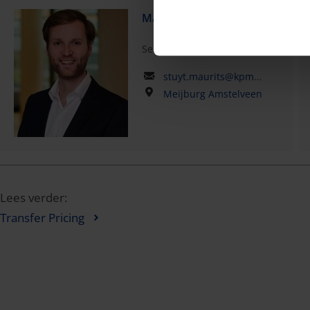
Maurits Stuyt
Senior Manager
stuyt.maurits@kpmg.com
Meijburg Amstelveen
Lees verder:
Transfer Pricing