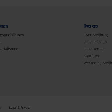
ismen
Over ons
ngspecialismen
Over Meijburg
s
Onze mensen
ecialismen
Onze kennis
Kantoren
Werken bij Meij
al
Legal & Privacy