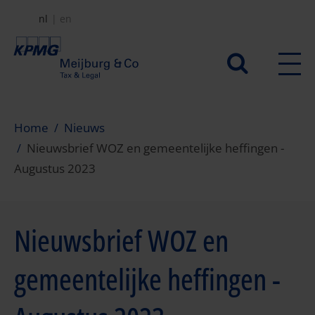
Overslaan
nl
en
en
naar
Secundair
de
menu
inhoud
gaan
Home
Nieuws
Nieuwsbrief WOZ en gemeentelijke heffingen -
Augustus 2023
Nieuwsbrief WOZ en
gemeentelijke heffingen -