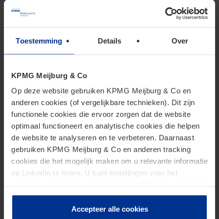
onduidelijk en komt wellicht in de toekomst nog
eens aan de orde.
Naar boven
Toestemming
Details
Over
4. Wijzigingen WOZ-
KPMG Meijburg & Co
Op deze website gebruiken KPMG Meijburg & Co en
proceskostenvergoeding
anderen cookies (of vergelijkbare technieken). Dit zijn
functionele cookies die ervoor zorgen dat de website
optimaal functioneert en analytische cookies die helpen
Er is veel te doen rondom het hoge aantal
de website te analyseren en te verbeteren. Daarnaast
bezwaarschriften van zogenoemde no-cure-no-
gebruiken KPMG Meijburg & Co en anderen tracking
cookies die het mogelijk maken om u relevante informatie
paybureaus en de daarmee samenhangende
op LinkedIn te tonen. U kunt instellingen voor het
toegenomen proceskosten die ze moeten
plaatsen van cookies wijzigen door op “Beheer cookies”
vergoeden. Gemeenten zijn veel tijd kwijt aan de
te klikken. Als u op “Accepteer alle cookies” klikt, geeft u
behandeling van de talloze bezwaarprocedures,
toestemming voor het gebruik van alle cookies. Deze
Accepteer alle cookies