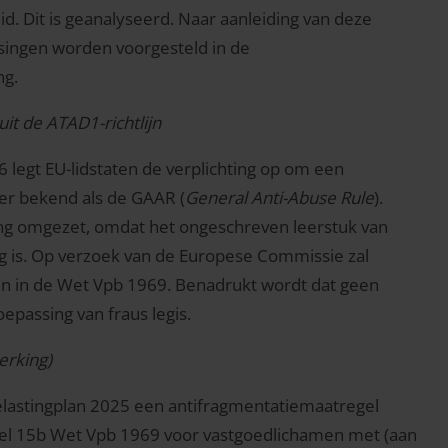
id. Dit is geanalyseerd. Naar aanleiding van deze
ssingen worden voorgesteld in de
ng.
it de ATAD1-richtlijn
 legt EU-lidstaten de verplichting op om een
er bekend als de GAAR (
General Anti-Abuse Rule
).
ing omgezet, omdat het ongeschreven leerstuk van
g is. Op verzoek van de Europese Commissie zal
en in de Wet Vpb 1969. Benadrukt wordt dat geen
epassing van fraus legis.
erking)
elastingplan 2025 een antifragmentatiemaatregel
kel 15b Wet Vpb 1969 voor vastgoedlichamen met (aan