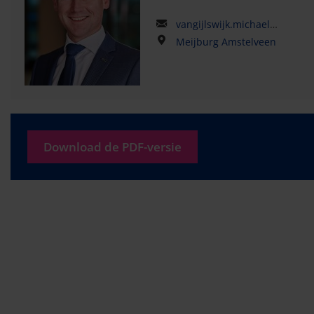
vangijlswijk.michael@kpmg.com
Meijburg Amstelveen
Download de PDF-versie