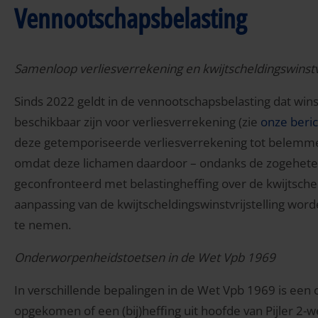
Vennootschapsbelasting
Samenloop verliesverrekening en kwijtscheldingswinstvr
Sinds 2022 geldt in de vennootschapsbelasting dat win
beschikbaar zijn voor verliesverrekening (zie
onze beric
deze getemporiseerde verliesverrekening tot belemmeri
omdat deze lichamen daardoor – ondanks de zogeheten 
geconfronteerd met belastingheffing over de kwijtschel
aanpassing van de kwijtscheldingswinstvrijstelling w
te nemen.
Onderworpenheidstoetsen in de Wet Vpb 1969
In verschillende bepalingen in de Wet Vpb 1969 is ee
opgekomen of een (bij)heffing uit hoofde van Pijler 2-w