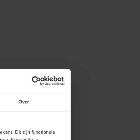
Over
en). Dit zijn functionele
lpen de website te