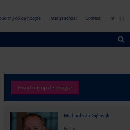
oud mij op de hoogte
Internationaal
Contact
nl
en
ir
Houd mij op de hoogte
Michael van Gijlswijk
Partner