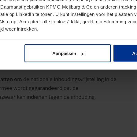
gende entiteit. De gelieerdheid tussen entiteiten
. Daarnaast gebruiken KPMG Meijburg & Co en anderen tracking 
tie op LinkedIn te tonen. U kunt instellingen voor het plaatsen 
end belang. Een kwalificerend belang kan zelfstandig
Als u op “Accepteer alle cookies” klikt, geeft u toestemming voor
emde samenwerkende groep als bedoeld in artikel 10a
jd weer intrekken.
 opgekomen dat de uitwerking van het begrip
. Daarom zal een nieuw eigen groepsbegrip worden
het begrip samenwerkende groep).
Aanpassen
Ac
tten om de nationale inhoudingsvrijstelling in de
iermee wordt gegarandeerd dat de
zwaar kan indienen tegen de inhouding.