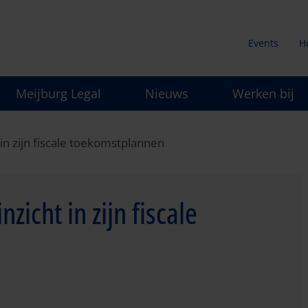
Events
H
Secunda
Meijburg Legal
Nieuws
Werken bij
menu
 in zijn fiscale toekomstplannen
zicht in zijn fiscale