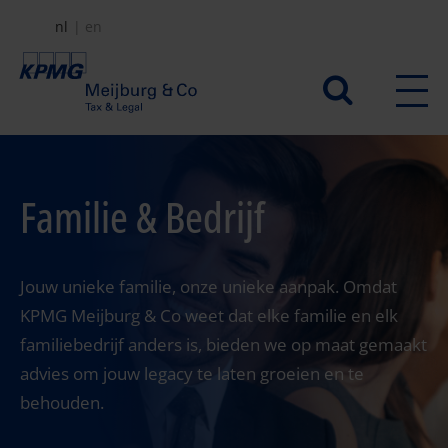
Overslaan
nl
en
en
naar
Secundair
de
menu
inhoud
gaan
Familie & Bedrijf
Jouw unieke familie, onze unieke aanpak. Omdat
KPMG Meijburg & Co weet dat elke familie en elk
familiebedrijf anders is, bieden we op maat gemaakt
advies om jouw legacy te laten groeien en te
behouden.