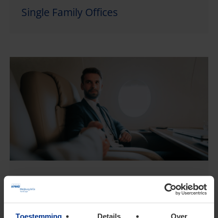
Single Family Offices
Private clients
Toestemming
Details
Over