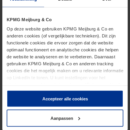
KPMG Meijburg & Co
Op deze website gebruiken KPMG Meijburg & Co en
anderen cookies (of vergelijkbare technieken). Dit zijn
functionele cookies die ervoor zorgen dat de website
optimaal functioneert en analytische cookies die helpen
de website te analyseren en te verbeteren. Daarnaast
gebruiken KPMG Meijburg & Co en anderen tracking
Bedrijfsopvolgingsregeling
cookies die het mogelijk maken om u relevante informatie
op LinkedIn te tonen. U kunt instellingen voor het
plaatsen van cookies wijzigen door op “Beheer cookies”
te klikken. Als u op “Accepteer alle cookies” klikt, geeft u
toestemming voor het gebruik van alle cookies. Deze
Accepteer alle cookies
toestemming kunt u altijd weer intrekken.
Aanpassen