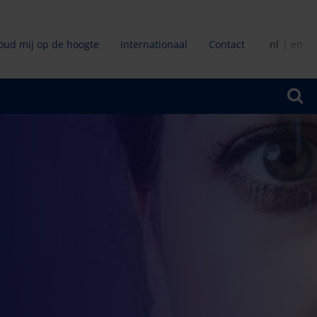
oud mij op de hoogte
Internationaal
Contact
nl
en
ir