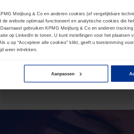
MG Meijburg & Co en anderen cookies (of vergelijkbare techniek
t de website optimaal functioneert en analytische cookies die he
Europese Commissie presenteert
. Daarnaast gebruiken KPMG Meijburg & Co en anderen tracking 
tie op LinkedIn te tonen. U kunt instellingen voor het plaatsen 
voorstel voor Direct Tax Omnibus
Als u op “Accepteer alle cookies” klikt, geeft u toestemming voor
24 juni 2026
jd weer intrekken.
Het Omnibusvoorstel is een ambitieus richtlijnvoorstel dat
beoogt administratieve versoepelingen en
lastenverlichtingen te introduceren voor
Aanpassen
Ac
belastingplichtigen.