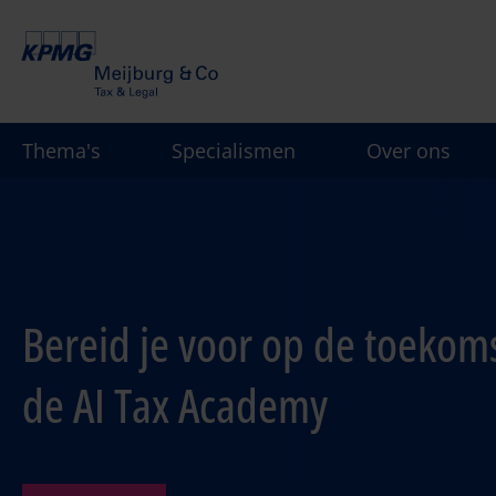
Overslaan
en
naar
de
inhoud
Thema's
Specialismen
Over ons
gaan
Bereid je voor op de toekom
de AI Tax Academy