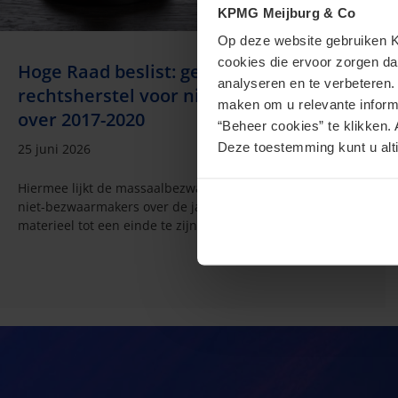
KPMG Meijburg & Co
Op deze website gebruiken KP
cookies die ervoor zorgen da
Hoge Raad beslist: geen box 3-
analyseren en te verbeteren
rechtsherstel voor niet-bezwaarmakers
maken om u relevante informa
over 2017-2020
“Beheer cookies” te klikken. 
Deze toestemming kunt u alti
25 juni 2026
Hiermee lijkt de massaalbezwaarplusprocedure voor de
niet-bezwaarmakers over de jaren 2017 tot en met 2020
materieel tot een einde te zijn gekomen.