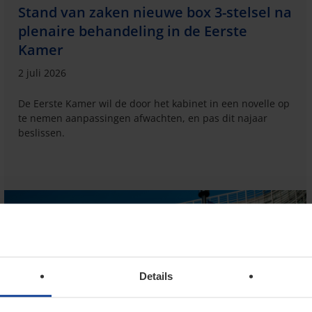
Stand van zaken nieuwe box 3-stelsel na
plenaire behandeling in de Eerste
Kamer
2 juli 2026
De Eerste Kamer wil de door het kabinet in een novelle op
te nemen aanpassingen afwachten, en pas dit najaar
beslissen.
Details