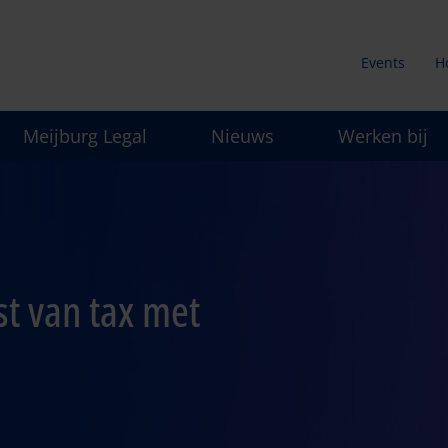
Events
H
Secunda
Meijburg Legal
Nieuws
Werken bij
menu
st van tax met