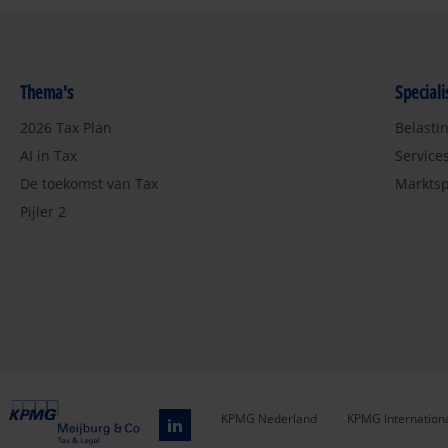
Thema's
Special
2026 Tax Plan
Belasti
AI in Tax
Service
De toekomst van Tax
Marktsp
Pijler 2
KPMG Nederland
KPMG Internation