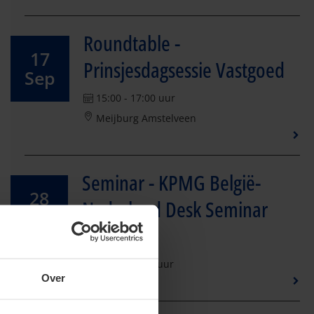
Roundtable -
17
Prinsjesdagsessie Vastgoed
Sep
15:00 - 17:00 uur
Meijburg Amstelveen
Seminar - KPMG België-
28
Nederland Desk Seminar
Oct
2026
09:30 - 13:30 uur
Over