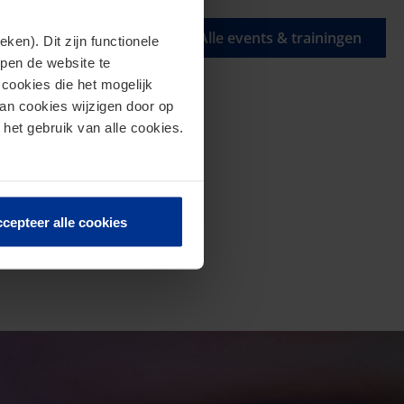
Alle events & trainingen
en). Dit zijn functionele
lpen de website te
cookies die het mogelijk
van cookies wijzigen door op
 het gebruik van alle cookies.
cepteer alle cookies