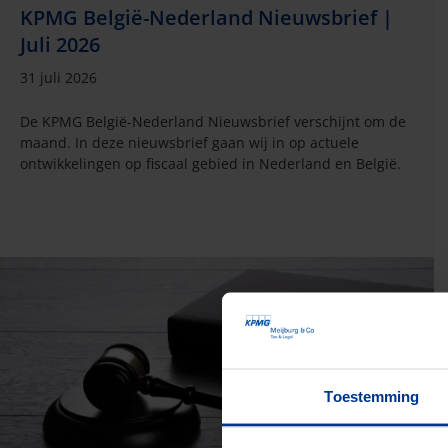
KPMG België-Nederland Nieuwsbrief |
Juli 2026
31 juli 2026
De KPMG België-Nederland Nieuwsbrief verschijnt om de
maand. In deze nieuwsbrief gaan wij in op actuele
ontwikkelingen op fiscaal gebied in Nederland en België.
Toestemming