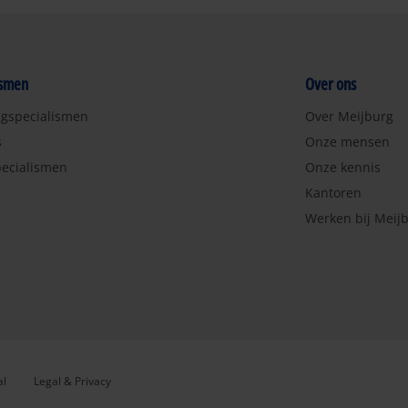
ismen
Over ons
ngspecialismen
Over Meijburg
s
Onze mensen
ecialismen
Onze kennis
Kantoren
Werken bij Meij
al
Legal & Privacy