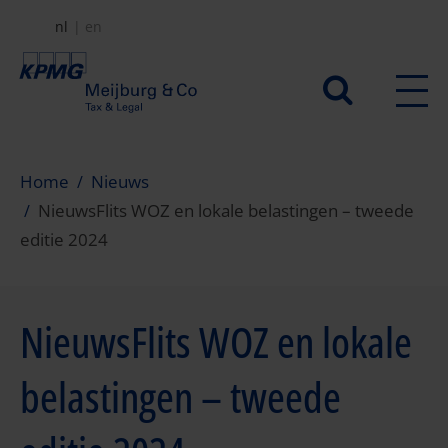
Overslaan
nl
en
en
naar
Secundair
de
menu
inhoud
gaan
Home
Nieuws
NieuwsFlits WOZ en lokale belastingen – tweede
editie 2024
NieuwsFlits WOZ en lokale
belastingen – tweede