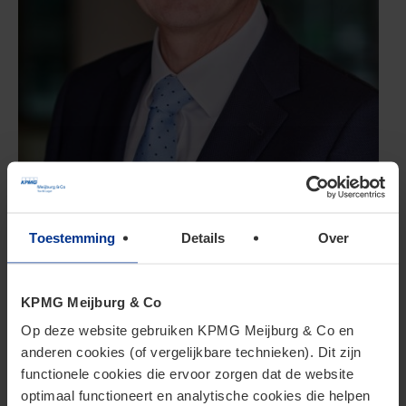
Toestemming
Details
Over
Jurgen Stormmesand
Partner
KPMG Meijburg & Co
Jurgen is partner bij Meijburg & Co en heeft meer
Op deze website gebruiken KPMG Meijburg & Co en
dan twintig jaar ervaring in de People Services-
anderen cookies (of vergelijkbare technieken). Dit zijn
praktijk. Daarbij levert hij een compleet scala aan
functionele cookies die ervoor zorgen dat de website
diensten op het gebied van internationale mobiliteit
optimaal functioneert en analytische cookies die helpen