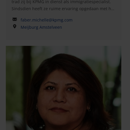
trad zij bij KPMG in dienst als immigratiespecialist.
Sindsdien heeft ze ruime ervaring opgedaan met het
adviseren van (multinationale) bedrijven over
faber.michelle@kpmg.com
Nederlandse immigratieaangelegenheden en EU-
Meijburg Amstelveen
procedures voor hun buitenlandse personeel,
bijvoorbeeld lokale nieuwe medewerkers,
overplaatsingen binnen concernverband en externe
consultants (inclusief hun gezinsleden), om volledige
naleving van de Nederlandse immigratiewetgeving
te waarborgen. Michelle heeft een bachelor
Bedrijfskunde en heeft in haar tijd bij Meijburg & Co
Expatriate Services met succes meerdere juridische
cursussen over immigratie afgerond. Sinds 2006
heeft Michelle uiteenlopende klanten bediend die
werkzaam zijn in diverse sectoren, van ICT en
financiën tot de petrochemische industrie. Ze heeft
aan verschillende grote projecten gewerkt en
daarover advies gegeven. Michelle heeft ook een
groot aantal bedrijven geholpen bij het naleven van