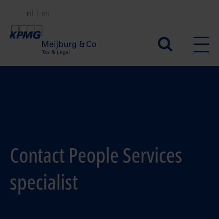
Overslaan
nl
en
en
naar
Secundair
de
menu
inhoud
gaan
Contact People Services
specialist