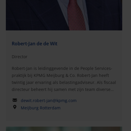
bij een groot aantal Tax Control Framework-
projecten en hij is lid van de Control Services-groep
van KPMG Meijburg & Co.Erick is ook gespecialiseerd
in de belasting op participatieregelingen en is lid
van de kennisgroep Werknemersparticipatie bij
Meijburg & Co.Opleidingen:Bachelor Fiscale
Robert-Jan de de Wit
EconomieMaster Fiscaal Recht
Director
Robert-Jan is leidinggevende in de People Services-
praktijk bij KPMG Meijburg & Co. Robert-Jan heeft
twintig jaar ervaring als belastingadviseur. Als fiscaal
directeur beheert hij samen met zijn team diverse
nationale en internationale opdrachten. Hij heeft
dewit.robert-jan@kpmg.com
een gevarieerd bestand van nationale en
Meijburg Rotterdam
internationale klanten opgebouwd die in een breed
scala aan sectoren en bedrijfstakken opereren,
bijvoorbeeld offshore-windenergie, olie & gas, bouw,