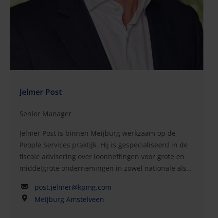
beheerd en gecoördineerd en in dat verband een
compleet scala aan compliancediensten geleverd
aan uiteenlopende klanten die opereren in allerlei
sectoren als detailhandel, financiële dienstverlening
en verzekeringen, en IT, maakindustrie,
farmaceutische industrie, energie en auto-industrie.
Jurgen is docent bij de Stichting Opleiding
Belastingadviseurs en geeft daar een cursus over
Jelmer Post
loonheffingen en socialezekerheidsbijdragen.
Senior Manager
Jelmer Post is binnen Meijburg werkzaam op de
People Services praktijk. Hij is gespecialiseerd in de
fiscale advisering over loonheffingen voor grote en
middelgrote ondernemingen in zowel nationale als
internationale context, alsmede over
post.jelmer@kpmg.com
aandelengerelateerde beloningen, de fiscale
Meijburg Amstelveen
gevolgen voor werknemers bij herstructureringen,
fusies en overnames en over sociale