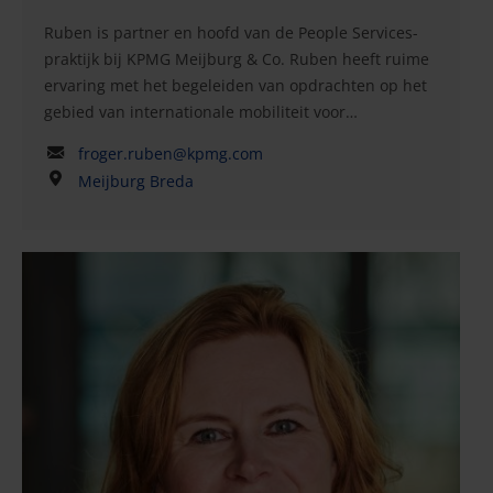
Ruben is partner en hoofd van de People Services-
praktijk bij KPMG Meijburg & Co. Ruben heeft ruime
ervaring met het begeleiden van opdrachten op het
gebied van internationale mobiliteit voor
multinationals, zowel die vanuit Nederland worden
froger.ruben@kpmg.com
uitgevoerd of gecoördineerd als die vanuit het
Meijburg Breda
buitenland naar Nederland zijn verwezen. Tijdens
zijn achttienjarige loopbaan bij KPMG heeft hij grote
expatpopulaties beheerd en gecoördineerd en in dat
verband een compleet scala aan compliancediensten
geleverd aan uiteenlopende klanten die opereren in
allerlei sectoren en bedrijfstakken, waaronder de
financiële sector en de sectoren chemie, energie,
maakindustrie, elektronica en auto-industrie. Ruben
heeft uitgebreide ervaring met het verstrekken van
advies over complexe fiscale en
socialezekerheidskwesties met betrekking tot
grensoverschrijdende arbeid. Hij helpt bedrijven ook