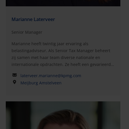
Marianne Laterveer
Senior Manager
Marianne heeft twintig jaar ervaring als
belastingadviseur. Als Senior Tax Manager beheert
zij samen met haar team diverse nationale en
internationale opdrachten. Ze heeft een gevarieerd
bestand van nationale en internationale klanten
laterveer.marianne@kpmg.com
opgebouwd die in een breed scala aan sectoren en
Meijburg Amstelveen
bedrijfstakken opereren, bijvoorbeeld chemie,
energie, maakindustrie, farmaceutische industrie,
elektronica, auto-industrie en de financiële sector.
Marianne is ook gespecialiseerd in belastingheffing
bij expats, internationale sociale zekerheid en
grensoverschrijdende vraagstukken, vooral als het
gaat om prestatiebeloning. Zij is een van de