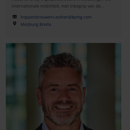
internationale mobiliteit, met inbegrip van de
toepassing van expatbeleid, implementatie van
hoppenbrouwers.esther@kpmg.com
internationale verdragen betreffende
Meijburg Breda
inkomstenbelastingen, persoonlijke aangifte
inkomstenbelasting, loonbelasting, payroll,
participatieregelingen en sociale zekerheid in
internationaal verband en grensoverschrijdende
vraagstukken. Esther heeft meer dan vijftien jaar
ervaring in het adviseren van een breed scala aan
klanten in diverse sectoren en bedrijfstakken in
Nederland, inclusief de bouw- en energiesector en
de financiële dienstverlening. Zij is gespecialiseerd
in loonbelasting, pensioenen, belastingheffing bij
expats, internationale sociale zekerheid en
grensoverschrijdende vraagstukken en heeft advies
gegeven over complexe kwesties op het gebied van
loon- en inkomstenbelasting, zoals de Nederlandse
werkkostenregeling, prestatiegebonden en