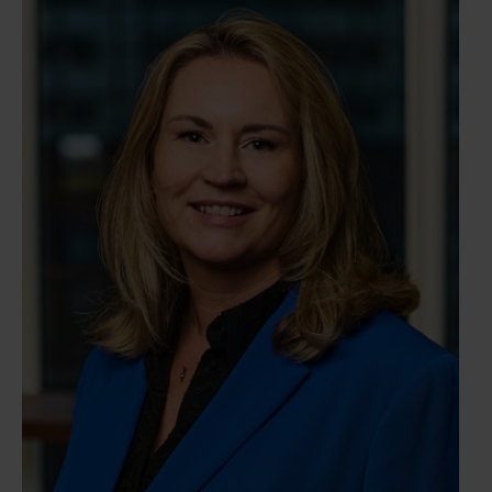
uitvoerige kennis en praktijkervaring op het gebied
van relocatie, uitzendingsbeheer,
personeelsbeloningen, sociale zekerheid,
leveranciersbeheer en dagelijkse coördinatie van
expatpopulaties waaronder wereldwijde coördinatie
van immigratiediensten. Haar deskundigheid als
immigratiespecialist wordt ook door de Nederlandse
immigratieautoriteiten erkend en ze wordt
regelmatig uitgenodigd om ideeën aan te dragen
voor nieuw en bestaand immigratiebeleid en -
programma’s. Vanwege haar goede relatie met de
Nederlandse immigratieautoriteiten hebben onze
klanten vaak het verzoek gekregen om deel te nemen
aan specifieke proefprogramma’s op het vlak van
immigratie om procedures te verkorten en
papierwerk te verminderen. Heleen is actief
betrokken bij het Global Immigration-netwerk van
KPMG en is lid van de stuurgroep Immigratie.