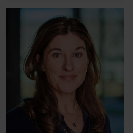
zekerheidsgerelateerde zaken.Jelmer is bestuurslid
van de sectie Loonbelasting en Sociale Zekerheid van
de Nederlandse Orde van Belastingadviseurs. Jelmer
is docent Loonbelasting en Sociale Zekerheid aan de
Universiteit van Amsterdam, alsmede voor de
Stichting Opleiding Belastingadviseurs (SOB).
Daarnaast is hij redacteur en co-auteur van een boek
over Loonbelasting, uitgegeven door Sdu