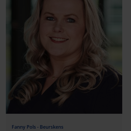
Nederlandse contactpersonen voor de internationale
databank op het gebied van participatieregelingen,
een functie die ze vele jaren heeft bekleed. Verder
heeft ze uitgebreide ervaring met het verstrekken
van advies op dit terrein. Dankzij haar werk voor
internationale en Europese instellingen heeft
Marianne haar fiscale kennis op dit gebied kunnen
verbreden. Beroepsorganisaties: Lid van de
Nederlandse Orde van Belastingadviseurs Opleiding,
vergunningen & certificeringen: Master Fiscaal Recht
Master Economische Geschiedenis
Fanny Pols - Beurskens