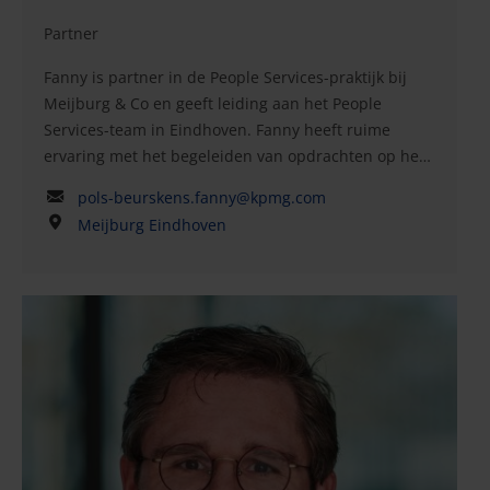
Partner
Fanny is partner in de People Services-praktijk bij
Meijburg & Co en geeft leiding aan het People
Services-team in Eindhoven. Fanny heeft ruime
ervaring met het begeleiden van opdrachten op het
gebied van internationale mobiliteit voor
pols-beurskens.fanny@kpmg.com
multinationale bedrijven, zowel die vanuit
Meijburg Eindhoven
Nederland worden uitgevoerd of gecoördineerd als
die vanaf buitenlandse locaties naar Nederland zijn
verwezen. Tijdens haar vijftienjarige loopbaan bij
KPMG heeft zij grote expatpopulaties beheerd en
gecoördineerd en in dat verband het complete scala
aan compliancediensten geleverd aan uiteenlopende
klanten die werkzaam zijn in allerlei sectoren als
energie, maakindustrie, technologie, detailhandel en
auto-industrie. Fanny is gespecialiseerd in
belastingen bij internationale mobiliteit, met