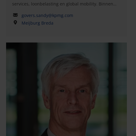
services, loonbelasting en global mobility. Binnen
people services is Sandy breed gespecialiseerd en
govers.sandy@kpmg.com
biedt ze advies over complexe fiscale en sociale
Meijburg Breda
zekerheidsvraagstukken met betrekking tot
grensoverschrijdende arbeid. Ze adviseert bedrijven
hierbij over assignments, uitdiensttredingen, salary
splits, internationaal werkende directeuren en
internationale bouwprojecten. Naast advisering
helpt Sandy bedrijven met hun compliance,
waarmee ze echt een totaalpakket kan bieden. Haar
expertise in loonbelastingvraagstukken, zoals de
WKR en payroll, maakt haar een waardevolle partner
voor een breed scala aan cliënten. Sandy staat
bekend om haar analytische vaardigheden en haar
vermogen om theorie naar praktijk te vertalen.
Binnen Meijburg is zij trots op haar rol als hoofd
vaktechniek people services.