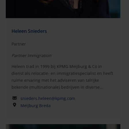
Heleen Snieders
Partner
Partner Immigration
Heleen trad in 1999 bij KPMG Meijburg & Co in
dienst als relocatie- en immigratiespecialist en heeft
ruime ervaring met het adviseren van talrijke
bekende (multinationale) bedrijven in diverse
sectoren en bedrijfstakken, waaronder ICT, financiën
snieders.heleen@kpmg.com
en de petrochemische industrie. Ze geeft ook advies
Meijburg Breda
over internationale mobiliteit, met name als het gaat
om immigratie wereldwijd, in Nederland en in de EU.
Heleen is verantwoordelijk voor het dagelijks beheer
van de Nederlandse immigratiepraktijk. Heleen heeft