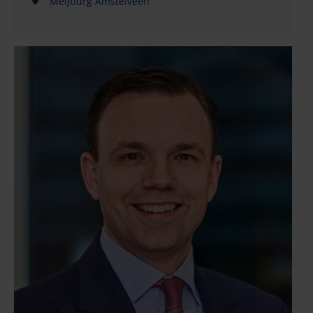
Meijburg Amstelveen
voor een aantal klanten. Daardoor heef hij ervaring
opgedaan in allerhande sectoren, waaronder
detailhandel, financiële dienstverlening en private
equity en de auto-, communicatie- en
amusementsindustrie. Erick heeft een bewezen staat
van dienst opgebouwd als het gaat om het beheren
van internationale klanten en het nemen van
initiatief.Erick heeft uitgebreide ervaring met het
verstrekken van advies over complexe fiscale en
socialezekerheidskwesties met betrekking tot
grensoverschrijdende arbeid. Hij helpt bedrijven ook
om aan wereldwijde compliancevereisten op het
gebied van belastingen, loonbelasting en sociale
zekerheid te voldoen en fungeert als sparringpartner
voor tax- en HR-managers en leden van raden van
bestuur. Erick heeft vele jaren ervaring met
duediligenceonderzoeken (bij leveranciers) en
gezondheidscontroles met het oog op loonbelasting
en sociale zekerheid.Kort geleden was hij betrokken