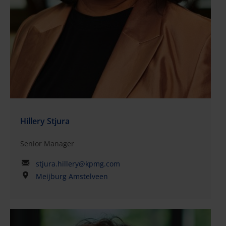
de immigratieregels tijdens het opzetten van hun
activiteiten in Nederland. In de zomer van 2015 werd
Michelle gedetacheerd bij ons Toronto-kantoor in
Canada waar zij nauw met de leider en het team van
het Global Immigration-netwerk samenwerkte om
een beter inzicht in mondiale immigratieprojecten
en -processen te krijgen en om waardevolle
ervaringen en kennis uit te wisselen. Michelle is
actief betrokken bij het Global Immigration-netwerk
van KPMG.
Hillery Stjura
Senior Manager
stjura.hillery@kpmg.com
Meijburg Amstelveen