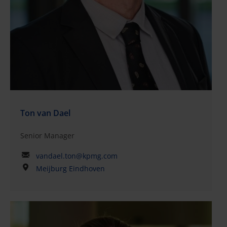
Ton van Dael
Senior Manager
vandael.ton@kpmg.com
Meijburg Eindhoven