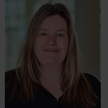
maakindustrie, farmaceutische industrie, elektronica
en financiële dienstverlening. Robert-Jan is ook
gespecialiseerd in belastingheffing bij expats,
internationale sociale zekerheid en
grensoverschrijdende vraagstukken, vooral als het
gaat om op werken op afstand en uitzendingen.
Diploma’s & lidmaatschappen: • Post-Master
Europese Fiscale Studies, Erasmus Universiteit
Rotterdam • Master Fiscale Economie, Erasmus
Universiteit Rotterdam • Lid van de
Nederlandse Orde van Belastingadviseurs