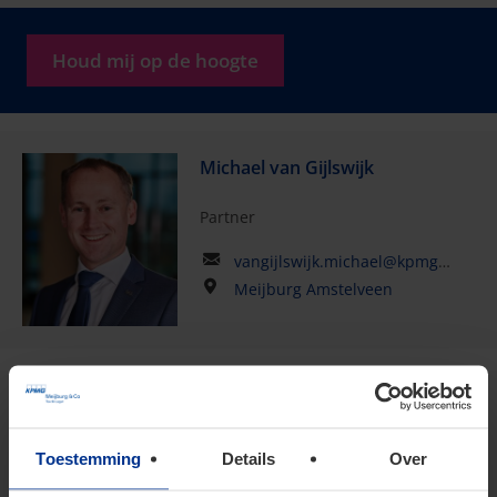
Houd mij op de hoogte
Michael van Gijlswijk
Partner
vangijlswijk.michael@kpmg.com
Meijburg Amstelveen
Paul te Boekhorst
Senior Manager
Toestemming
Details
Over