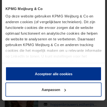
teboekhorst.paul@kpmg.com
Meijburg Amstelveen
KPMG Meijburg & Co
Op deze website gebruiken KPMG Meijburg & Co en
anderen cookies (of vergelijkbare technieken). Dit zijn
functionele cookies die ervoor zorgen dat de website
Jurgen Stormmesand
optimaal functioneert en analytische cookies die helpen
de website te analyseren en te verbeteren. Daarnaast
Partner
gebruiken KPMG Meijburg & Co en anderen tracking
cookies die het mogelijk maken om u relevante informatie
stormmesand.jurgen@kpmg.com
op LinkedIn te tonen. U kunt instellingen voor het
Meijburg Amstelveen
plaatsen van cookies wijzigen door op “Beheer cookies”
te klikken. Als u op “Accepteer alle cookies” klikt, geeft u
toestemming voor het gebruik van alle cookies. Deze
Accepteer alle cookies
toestemming kunt u altijd weer intrekken.
Esther Hoppenbrouwers
Aanpassen
Director
hoppenbrouwers.esther@kpmg.com