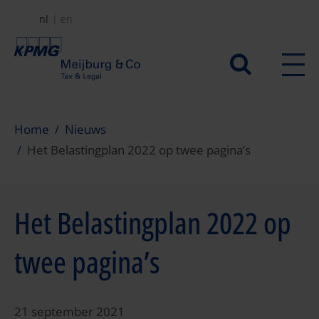
Overslaan
nl
en
en
naar
Secundair
de
menu
inhoud
gaan
Home
Nieuws
Het Belastingplan 2022 op twee pagina’s
Het Belastingplan 2022 op
twee pagina’s
21 september 2021